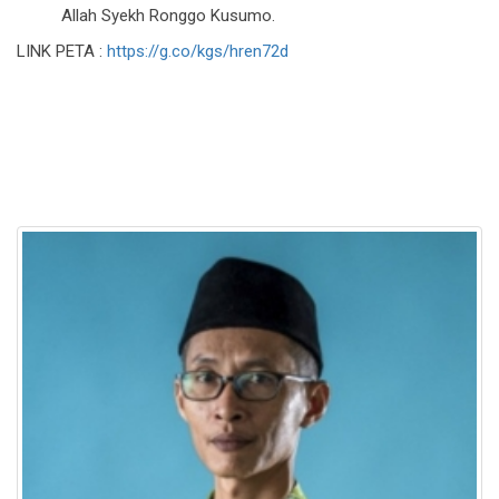
Allah Syekh Ronggo Kusumo.
LINK PETA :
https://g.co/kgs/hren72d