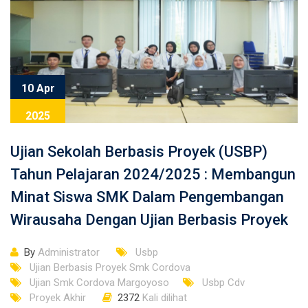
10 Apr
2025
Ujian Sekolah Berbasis Proyek (USBP)
Tahun Pelajaran 2024/2025 : Membangun
Minat Siswa SMK Dalam Pengembangan
Wirausaha Dengan Ujian Berbasis Proyek
By
Administrator
Usbp
Ujian Berbasis Proyek Smk Cordova
Ujian Smk Cordova Margoyoso
Usbp Cdv
Proyek Akhir
2372
Kali dilihat