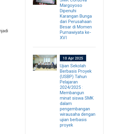
Margoyoso
Dipenuhi
Karangan Bunga
dari Perusahaan
Besar di Momen
njadi
Purnawiyata ke-
XVI
10 Apr 2025
Ujian Sekolah
Berbasis Proyek
(USBP) Tahun
Pelajaran
2024/2025 :
Membangun
minat siswa SMK
dalam
pengembangan
wirausaha dengan
ujian berbasis
proyek