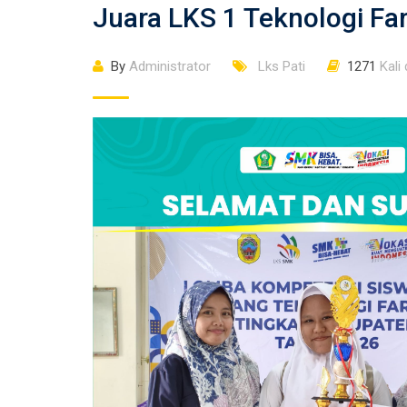
Juara LKS 1 Teknologi Far
By
Administrator
Lks Pati
1271
Kali 