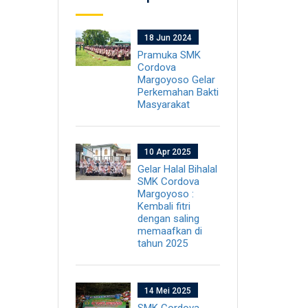
18 Jun 2024
Pramuka SMK
Cordova
Margoyoso Gelar
Perkemahan Bakti
Masyarakat
10 Apr 2025
Gelar Halal Bihalal
SMK Cordova
Margoyoso :
Kembali fitri
dengan saling
memaafkan di
tahun 2025
14 Mei 2025
SMK Cordova