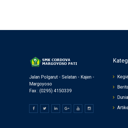
Kateg
Kegia
Jalan Polgarut - Selatan - Kajen -
Margoyoso
Berit
Fax : (0295) 4150339
Duni
Artik