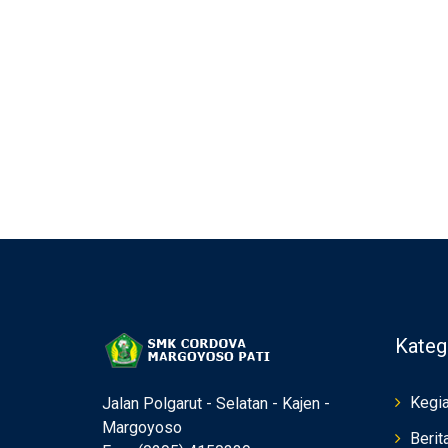
Kateg
Kegia
Jalan Polgarut - Selatan - Kajen -
Margoyoso
Berit