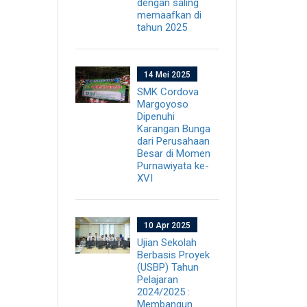
dengan saling
memaafkan di
tahun 2025
14 Mei 2025
SMK Cordova
Margoyoso
Dipenuhi
Karangan Bunga
dari Perusahaan
Besar di Momen
Purnawiyata ke-
XVI
10 Apr 2025
Ujian Sekolah
Berbasis Proyek
(USBP) Tahun
Pelajaran
2024/2025 :
Membangun