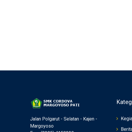
Kateg
Kegia
Jalan Polgarut - Selatan - Kajen -
Margoyoso
Berit