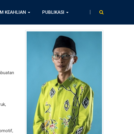
M KEAHLIAN
PUBLIKASI
mbuatan
uk,
omotif,