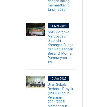
dengan saling
memaafkan di
tahun 2025
14 Mei 2025
SMK Cordova
Margoyoso
Dipenuhi
Karangan Bunga
dari Perusahaan
Besar di Momen
Purnawiyata ke-
XVI
10 Apr 2025
Ujian Sekolah
Berbasis Proyek
(USBP) Tahun
Pelajaran
2024/2025 :
Membangun