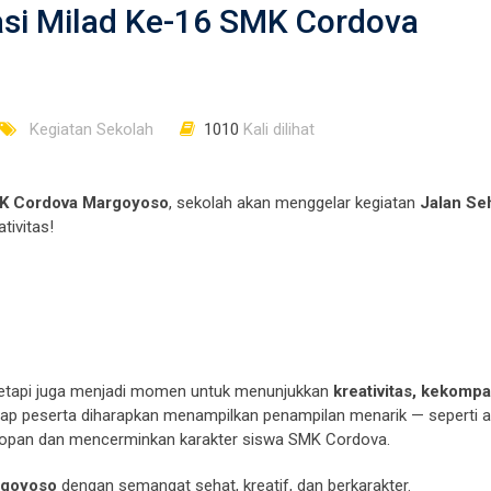
easi Milad Ke-16 SMK Cordova
Kegiatan Sekolah
1010
Kali dilihat
MK Cordova Margoyoso
, sekolah akan menggelar kegiatan
Jalan Se
ivitas!
, tetapi juga menjadi momen untuk menunjukkan
kreativitas, kekomp
tiap peserta diharapkan menampilkan penampilan menarik — seperti a
p sopan dan mencerminkan karakter siswa SMK Cordova.
rgoyoso
dengan semangat sehat, kreatif, dan berkarakter.