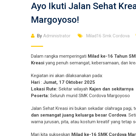
Ayo Ikuti Jalan Sehat Kr
Margoyoso!
By
Administrator
Milad16 Smk Cordova
Dalam rangka memperingati
Milad ke-16 Tahun S
Kreasi
yang penuh semangat, kebersamaan, dan kreat
Kegiatan ini akan dilaksanakan pada:
Hari
:
Jumat, 17 Oktober 2025
Lokasi Rute:
Sekitar wilayah
Kajen dan sekitarnya
Peserta:
Seluruh murid SMK Cordova Margoyoso
Jalan Sehat Kreasi ini bukan sekadar olahraga pagi
dan semangat juang keluarga besar Cordova
. Se
warna jurusan, pita, atau kostum kreatif yang teta
Mari kita sukseskan
Milad ke-16 SMK Cordova Ma