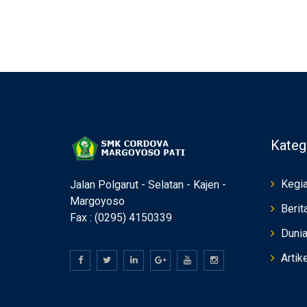
Kateg
Kegia
Jalan Polgarut - Selatan - Kajen -
Margoyoso
Berit
Fax : (0295) 4150339
Duni
Artik