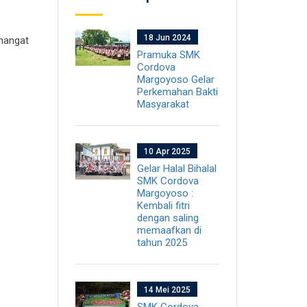
18 Jun 2024
emangat
Pramuka SMK
Cordova
Margoyoso Gelar
Perkemahan Bakti
Masyarakat
10 Apr 2025
Gelar Halal Bihalal
SMK Cordova
Margoyoso :
Kembali fitri
dengan saling
memaafkan di
tahun 2025
14 Mei 2025
SMK Cordova