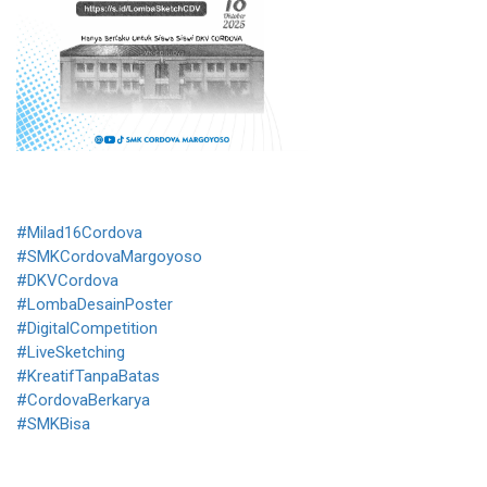
#Milad16Cordova
#SMKCordovaMargoyoso
#DKVCordova
#LombaDesainPoster
#DigitalCompetition
#LiveSketching
#KreatifTanpaBatas
#CordovaBerkarya
#SMKBisa