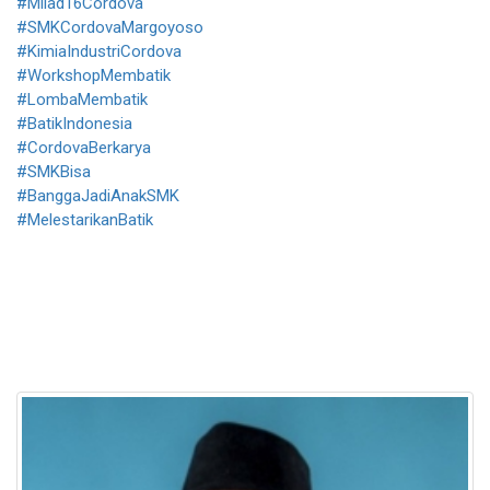
#Milad16Cordova
#SMKCordovaMargoyoso
#KimiaIndustriCordova
#WorkshopMembatik
#LombaMembatik
#BatikIndonesia
#CordovaBerkarya
#SMKBisa
#BanggaJadiAnakSMK
#MelestarikanBatik