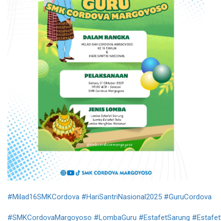
#Milad16SMKCordova
#HariSantriNasional2025
#GuruCordova
#SMKCordovaMargoyoso
#LombaGuru
#EstafetSarung
#Estafet