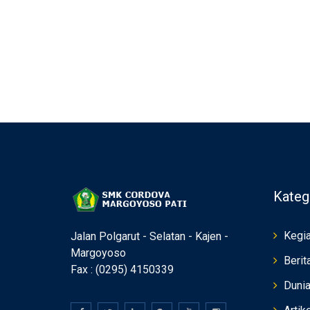
Kateg
Kegia
Jalan Polgarut - Selatan - Kajen -
Margoyoso
Berit
Fax : (0295) 4150339
Duni