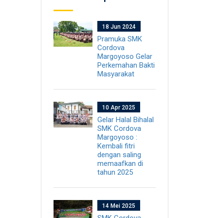
18 Jun 2024
Pramuka SMK
Cordova
Margoyoso Gelar
Perkemahan Bakti
Masyarakat
10 Apr 2025
Gelar Halal Bihalal
SMK Cordova
Margoyoso :
Kembali fitri
dengan saling
memaafkan di
tahun 2025
14 Mei 2025
SMK Cordova